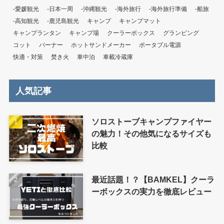
-愛媛観光
-日本一周
-沖縄観光
-海外旅行
-海外旅行準備
-船旅
-高知観光
-鹿児島観光
キャンプ
キャンプマット
キャンプランタン
キャンプ場
クーラーボックス
グランピング
コット
バーナー
ホットサンドメーカー
ポータブル電源
快適・対策
焚き火
車中泊
車載冷蔵庫
人気記事
ソロストーブキャンプファイヤー
の魅力！その他気になるサイズも
比較
最近話題！？【BAMKEL】クーラ
ーボックスの実力を徹底レビュー