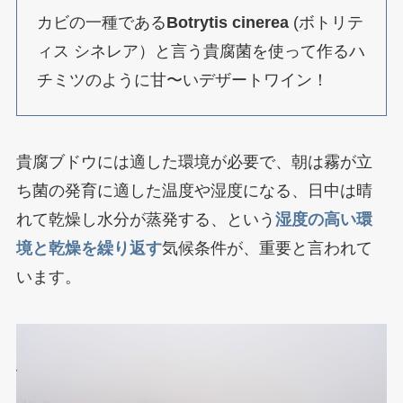
カビの一種である
Botrytis cinerea
(ボトリテ
ィス シネレア）と言う貴腐菌を使って作るハ
チミツのように甘〜いデザートワイン！
貴腐ブドウには適した環境が必要で、朝は霧が立
ち菌の発育に適した温度や湿度になる、日中は晴
れて乾燥し水分が蒸発する、という
湿度の高い環
境と乾燥を繰り返す
気候条件が、重要と言われて
います。