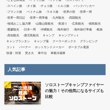
-しまなみ海道
-アフリカ旅
-インド旅
-ガストロノミー
-スペイン旅
-タイ旅
-チェコ旅
-トルコ旅
-バックパッカー
-フランス旅
-ベトナム旅
-ラオス旅
-世界の宿
-世界一周
-世界一周日記
-世界一周準備
-九州観光
-四国観光
-地域おこし協力隊
-山陽山陰観光
-島巡り
-広島観光
-徳島観光
-愛媛観光
-日本一周
-沖縄観光
-海外旅行
-海外旅行準備
-船旅
-高知観光
-鹿児島観光
キャンプ
キャンプマット
キャンプランタン
キャンプ場
クーラーボックス
グランピング
コット
バーナー
ホットサンドメーカー
ポータブル電源
快適・対策
焚き火
車中泊
車載冷蔵庫
人気記事
ソロストーブキャンプファイヤー
の魅力！その他気になるサイズも
比較