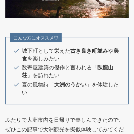
こんな方にオススメ♡
城下町として栄えた
古き良き町並み
や
美
食
を楽しみたい
数寄屋建築の傑作と言われる「
臥龍山
荘
」を訪れたい
夏の風物詩「
大洲のうかい
」を体験した
い
ふたりで大洲市内を日帰りで楽しんできたので、
ぜひこの記事で大洲観光を擬似体験してみてくだ