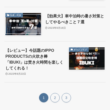
【効果大】車中泊時の暑さ対策と
快適・対策
してやるべきこと７選
2023年9月16日
【レビュー】今話題のIPPO
キャンプギア
PRODUCTSの火吹き棒
「IBUKI」は焚き火時間を楽しく
してくれる！
2023年8月23日
1
2
3