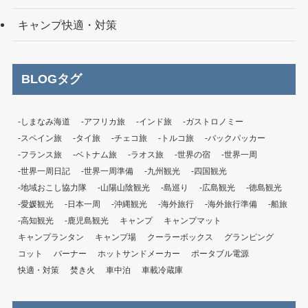
キャンプ快適・対策
BLOGタグ
-しまなみ海道
-アフリカ旅
-インド旅
-ガストロノミー
-スペイン旅
-タイ旅
-チェコ旅
-トルコ旅
-バックパッカー
-フランス旅
-ベトナム旅
-ラオス旅
-世界の宿
-世界一周
-世界一周日記
-世界一周準備
-九州観光
-四国観光
-地域おこし協力隊
-山陽山陰観光
-島巡り
-広島観光
-徳島観光
-愛媛観光
-日本一周
-沖縄観光
-海外旅行
-海外旅行準備
-船旅
-高知観光
-鹿児島観光
キャンプ
キャンプマット
キャンプランタン
キャンプ場
クーラーボックス
グランピング
コット
バーナー
ホットサンドメーカー
ポータブル電源
快適・対策
焚き火
車中泊
車載冷蔵庫