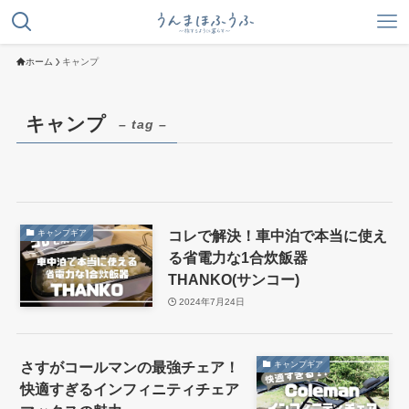
ホーム
キャンプ
キャンプ
– tag –
コレで解決！車中泊で本当に使え
キャンプギア
る省電力な1合炊飯器
THANKO(サンコー)
2024年7月24日
さすがコールマンの最強チェア！
キャンプギア
快適すぎるインフィニティチェア